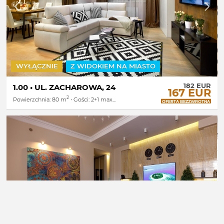
WYŁĄCZNIE
Z WIDOKIEM NA MIASTO
182 EUR
1.00 • UL. ZACHAROWA, 24
167 EUR
2
Powierzchnia: 80 m
• Gości: 2+1 max...