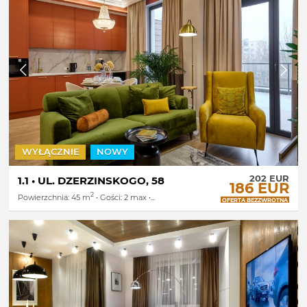
WYŁĄCZNIE
NOWY
202 EUR
1.1 • UL. DZERZINSKOGO, 58
186 EUR
2
Powierzchnia: 45 m
• Gości: 2 max •...